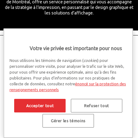
de Montréal, offre un service personnalisé qui vous accompagne
de la stratégie à l’impression, en passant par le design graphique et
les solutions d’affichage.
Votre vie privée est importante pour nous
Nous utilisons les témoins de navigation (
cookies
) pour
personnaliser votre visite, pour analyser le trafic sur le site Web,
pour vous offrir une expérience optimale, ainsi qu’à des fins
publicitaires. Pour plus d’informations sur nos pratiques de
collecte de données, consultez notre
énoncé sur la protection des
renseignements personnels
Accepter tout
Refuser tout
Gérer les témoins